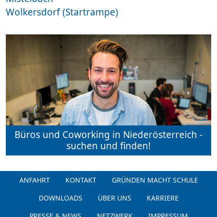
Wolkersdorf (Startrampe)
Büros und Coworking in Niederösterreich -
suchen und finden!
ANFAHRT
KONTAKT
GRÜNDEN MACHT SCHULE
DOWNLOADS
ÜBER UNS
KARRIERE
PRESSE & NEWS
NETZWERK
IMPRESSUM