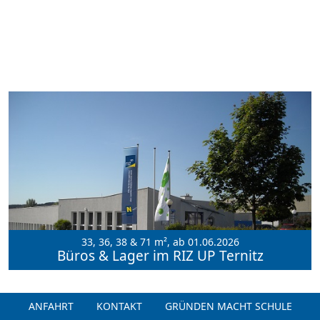
33, 36, 38 & 71 m², ab 01.06.2026
Büros & Lager im RIZ UP Ternitz
ANFAHRT
KONTAKT
GRÜNDEN MACHT SCHULE