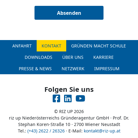
Absenden
ANFAHRT
KONTAKT
GRÜNDEN MACHT SCHULE
DOWNLOADS
ÜBER UNS
KARRIERE
PRESSE & NEWS
NETZWERK
IMPRESSUM
Folgen Sie uns
Facebook
LinkedIN
YoutTube
© RIZ UP 2026
riz up Niederösterreichs Gründeragentur GmbH
⋅
Prof. Dr.
Stephan Koren-Straße 10 ⋅ 2700 Wiener Neustadt
Tel.:
(+43) 2622 / 26326
⋅ E-Mail:
kontakt@riz-up.at